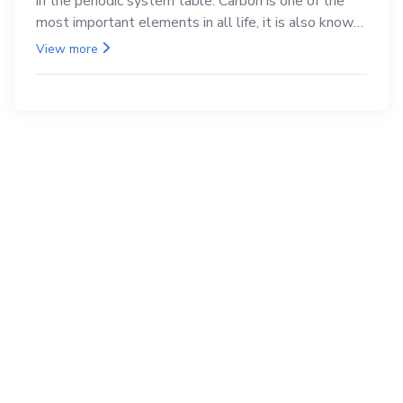
in the periodic system table. Carbon is one of the
most important elements in all life, it is also known
as the back.
View more