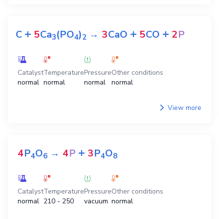
+
+
+
C
5
Ca
(PO
)
→
3
CaO
5
CO
2
P
3
4
2
Catalyst
Temperature
Pressure
Other conditions
normal
normal
normal
normal
View more
+
4
P
O
→
4
P
3
P
O
4
6
4
8
Catalyst
Temperature
Pressure
Other conditions
normal
210 - 250
vacuum
normal