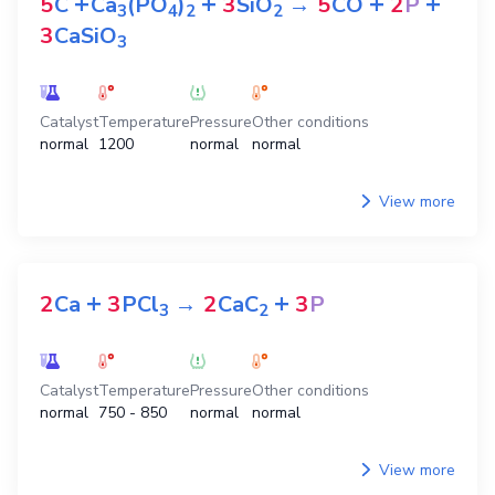
+
+
+
+
5
C
Ca
(PO
)
3
SiO
→
5
CO
2
P
3
4
2
2
3
CaSiO
3
Catalyst
Temperature
Pressure
Other conditions
normal
1200
normal
normal
View more
+
+
2
Ca
3
PCl
→
2
CaC
3
P
3
2
Catalyst
Temperature
Pressure
Other conditions
normal
750 - 850
normal
normal
View more