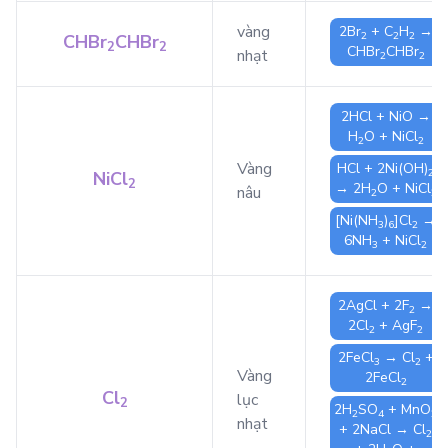
vàng
2
Br
+
C
H
→
2
2
2
CHBr
CHBr
2
2
CHBr
CHBr
nhạt
2
2
2
HCl
+
NiO
→
H
O
+
NiCl
2
2
Vàng
HCl
+ 2
Ni(OH)
2
NiCl
2
→ 2
H
O
+
NiCl
nâu
2
2
[Ni(NH
)
]Cl
→
3
6
2
6
NH
+
NiCl
3
2
2
AgCl
+ 2
F
→
2
2
Cl
+
AgF
2
2
2
FeCl
→
Cl
+
3
2
Vàng
2
FeCl
2
Cl
lục
2
2
H
SO
+
MnO
2
4
2
nhạt
+ 2
NaCl
→
Cl
2