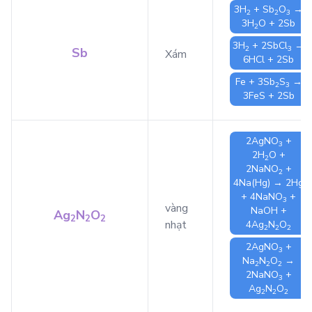
3
H
+
Sb
O
→
2
2
3
3
H
O
+ 2
Sb
2
3
H
+ 2
SbCl
→
2
3
Sb
Xám
6
HCl
+ 2
Sb
Fe
+ 3
Sb
S
→
2
3
3
FeS
+ 2
Sb
2
AgNO
+
3
2
H
O
+
2
2
NaNO
+
2
4
Na(Hg)
→ 2
Hg
+ 4
NaNO
+
3
vàng
NaOH
+
Ag
N
O
2
2
2
nhạt
4
Ag
N
O
2
2
2
2
AgNO
+
3
Na
N
O
→
2
2
2
2
NaNO
+
3
Ag
N
O
2
2
2