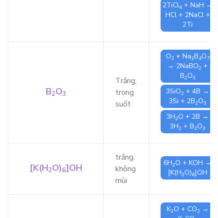
2
TiCl
+
NaH
→
4
HCl
+ 2
NaCl
+
2
Ti
O
+
Na
B
O
2
2
4
7
→ 2
NaBO
+
2
B
O
2
3
Trắng,
B
O
3
SiO
+ 4
B
→
trong
2
3
2
3
Si
+ 2
B
O
suốt
2
3
3
H
O
+ 2
B
→
2
3
H
+
B
O
2
2
3
trắng,
6
H
O
+
KOH
→
2
[K(H
O)
]OH
không
2
6
[K(H
O)
]OH
2
6
mùi
K
O
+
CO
→
2
2