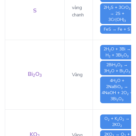
vàng
2
H
S
+ 3
CrO
2
3
S
→ 2
S
+
chanh
3
Cr(OH)
3
FeS
→
Fe
+
S
2
H
O
+ 3
Bi
→
2
H
+ 3
Bi
O
2
2
3
2
BiH
O
→
3
3
3
H
O
+
Bi
O
2
2
3
Bi
O
Vàng
2
3
4
H
O
+
2
2
NaBiO
→
3
4
NaOH
+ 2
O
+
2
3
Bi
O
2
3
O
+
K
O
→
2
2
2
2
KO
2
KO
2
KO
→
O
+
Vàng
2
3
2