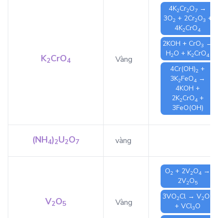
4
K
Cr
O
→
2
2
7
3
O
+ 2
Cr
O
+
2
2
3
4
K
CrO
2
4
2
KOH
+
CrO
→
3
H
O
+
K
CrO
2
2
4
K
CrO
Vàng
2
4
4
Cr(OH)
+
2
3
K
FeO
→
2
4
4
KOH
+
2
K
CrO
+
2
4
3
FeO(OH)
(NH
)
U
O
vàng
4
2
2
7
O
+ 2
V
O
→
2
2
4
2
V
O
2
5
3
VO
Cl
→
V
O
2
2
5
V
O
Vàng
2
5
+
VCl
O
3