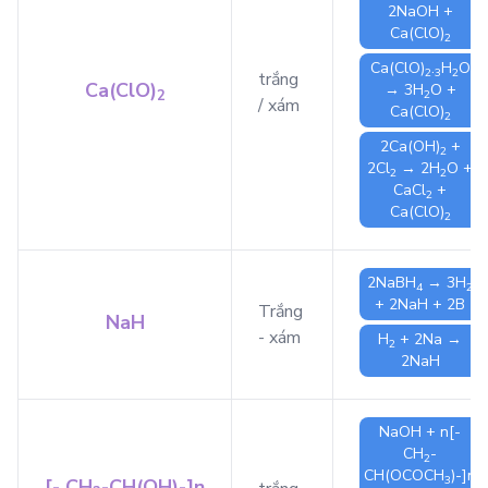
2
NaOH
+
Ca(ClO)
2
Ca(ClO)
.
H
O
2
3
2
trắng
Ca(ClO)
→ 3
H
O
+
2
2
/ xám
Ca(ClO)
2
2
Ca(OH)
+
2
2
Cl
→ 2
H
O
+
2
2
CaCl
+
2
Ca(ClO)
2
2
NaBH
→ 3
H
4
2
+ 2
NaH
+ 2
B
Trắng
NaH
- xám
H
+ 2
Na
→
2
2
NaH
NaOH
+ n
[-
CH
-
2
CH(OCOCH
)-]n
3
[- CH
-CH(OH)-]n