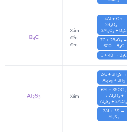
3
4
Al
+
C
+
2
B
O
→
2
3
Xám
2
Al
O
+
B
C
2
3
4
B
C
đến
4
7
C
+ 2
B
O
→
2
3
đen
6
CO
+
B
C
4
C
+ 4
B
→
B
C
4
2
Al
+ 3
H
S
→
2
Al
S
+ 3
H
2
3
2
6
Al
+ 3
SOCl
2
Al
S
→
Al
O
+
Xám
2
3
2
3
Al
S
+ 2
AlCl
2
3
3
2
Al
+ 3
S
→
Al
S
2
3