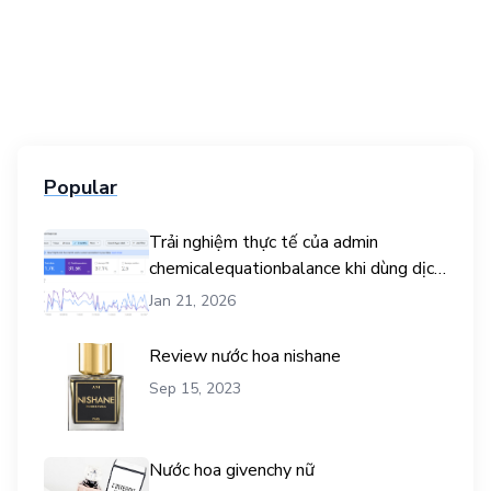
Popular
Trải nghiệm thực tế của admin
chemicalequationbalance khi dùng dịch
vụ mua traffic user
Jan 21, 2026
Review nước hoa nishane
Sep 15, 2023
Nước hoa givenchy nữ