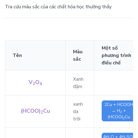
Tra cứu màu sắc của các chất hóa học thường thấy
Một số
Màu
Tên
phương trình
sắc
điều chế
Xanh
V
O
2
4
đậm
xanh
2
Cu
+
HCOOH
(HCOO)
Cu
→
H
+
da
2
2
(HCOO)
Cu
trời
2
4
H
O
+ 4
H
SO