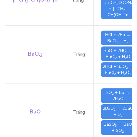
trắng
2
→ n
CH
COONa
3
+
[- CH
-
2
CH(OH)-]n
HCl
+ 2
Ba
→
BaCl
+
H
2
2
BaO
+ 2
HCl
→
BaCl
Trắng
2
BaCl
+
H
O
2
2
2
HCl
+
BaO
→
2
BaCl
+
H
O
2
2
2
2
O
+
Ba
→
2
2
BaO
2
BaO
→ 2
BaO
2
BaO
Trắng
+
O
2
BaSO
→
BaO
3
+
SO
2