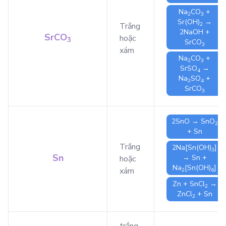
Na
CO
+
2
3
Sr(OH)
→
2
Trắng
2
NaOH
+
SrCO
hoặc
3
SrCO
3
xám
Na
CO
+
2
3
SrSO
→
4
Na
SO
+
2
4
SrCO
3
2
SnO
→
SnO
2
+
Sn
Trắng
2
Na[Sn(OH)
]
3
Sn
→
Sn
+
hoặc
Na
[Sn(OH)
]
xám
2
6
Zn
+
SnCl
→
2
ZnCl
+
Sn
2