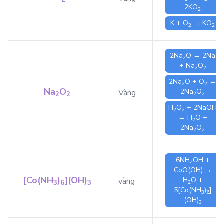
2
KO
2
K
+
O
→
KO
2
2
2
Na
O
→ 2
Na
2
+
Na
O
2
2
2
Na
O
+
O
→
2
2
Na
O
2
Na
O
Vàng
2
2
2
2
H
O
+ 2
NaOH
2
2
→
H
O
+
2
2
Na
O
2
2
6
NH
OH
+
4
CoO(OH)
→
[Co(NH
)
](OH)
H
O
+
vàng
3
6
3
2
5
[Co(NH
)
]
3
6
(OH)
3