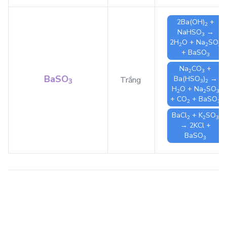
2
Ba(OH)
+
2
NaHSO
→
3
2
H
O
+
Na
SO
2
2
3
+
BaSO
3
Na
CO
+
2
3
BaSO
Ba(HSO
)
→
Trắng
3
3
2
H
O
+
Na
SO
2
2
3
+
CO
+
BaSO
2
3
BaCl
+
K
SO
2
2
3
→ 2
KCl
+
BaSO
3