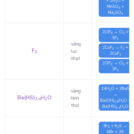
+ 2
H
O
+
2
MnSO
+
4
Na
SO
2
4
2
ClF
→
Cl
+
5
2
5
F
2
vàng
2
CoF
→
F
+
3
2
F
lục
2
2
CoF
2
nhạt
2
ClF
→
Cl
+
3
2
3
F
2
14
H
O
+ 2
BaS
2
vàng
→
Ba(HS)
.
H
O
hình
2
4
2
Ba(OH)
.
H
O
+
2
8
2
thoi
Ba(HS)
.
H
O
2
4
2
Br
+
K
S
→
2
2
KBr
+ 2
S