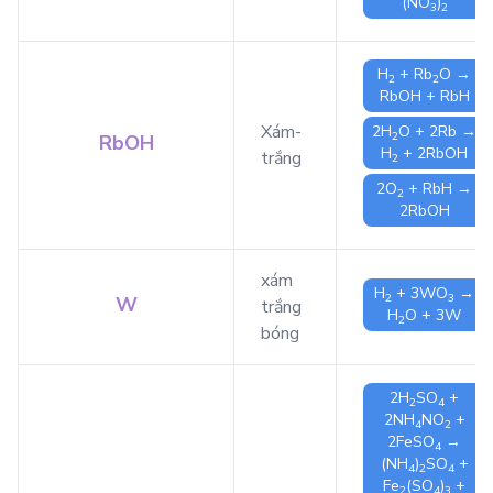
(NO
)
3
2
H
+
Rb
O
→
2
2
RbOH
+
RbH
Xám-
2
H
O
+ 2
Rb
→
2
RbOH
H
+ 2
RbOH
trắng
2
2
O
+
RbH
→
2
2
RbOH
xám
H
+ 3
WO
→
2
3
W
trắng
H
O
+ 3
W
2
bóng
2
H
SO
+
2
4
2
NH
NO
+
4
2
2
FeSO
→
4
(NH
)
SO
+
4
2
4
Fe
(SO
)
+
2
4
3