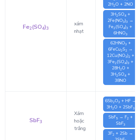
2
H
O
+ 2
NO
2
3
H
SO
+
2
4
2
Fe(NO
)
→
3
3
xám
Fe
(SO
)
Fe
(SO
)
+
2
4
3
2
4
3
nhạt
6
HNO
3
62
HNO
+
3
6
FeCu
S
→
2
2
12
Cu(NO
)
+
3
2
3
Fe
(SO
)
+
2
4
3
28
H
O
+
2
3
H
SO
+
2
4
38
NO
6
Sb
O
+
HF
→
2
3
3
H
O
+ 2
SbF
2
3
Xám
SbF
→
F
+
5
2
SbF
hoặc
3
SbF
3
trắng
3
F
+ 2
Sb
→
2
2
SbF