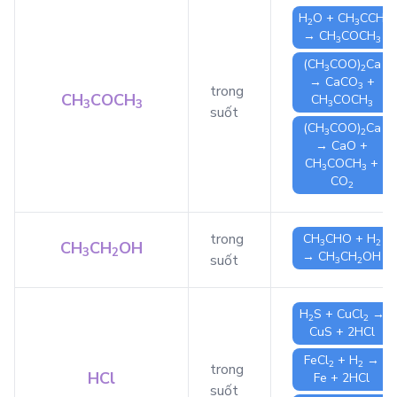
H
O
+
CH
CCH
2
3
→
CH
COCH
3
3
(CH
COO)
Ca
3
2
→
CaCO
+
3
trong
CH
COCH
CH
COCH
3
3
3
3
suốt
(CH
COO)
Ca
3
2
→
CaO
+
CH
COCH
+
3
3
CO
2
trong
CH
CHO
+
H
3
2
CH
CH
OH
3
2
→
CH
CH
OH
suốt
3
2
H
S
+
CuCl
→
2
2
CuS
+ 2
HCl
FeCl
+
H
→
2
2
trong
HCl
Fe
+ 2
HCl
suốt