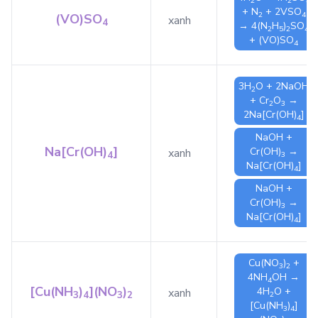
2
2
4
+
N
+ 2
VSO
2
4
(VO)SO
xanh
4
→ 4
(N
H
)
SO
2
5
2
4
+
(VO)SO
4
3
H
O
+ 2
NaOH
2
+
Cr
O
→
2
3
2
Na[Cr(OH)
]
4
NaOH
+
Na[Cr(OH)
]
Cr(OH)
→
xanh
4
3
Na[Cr(OH)
]
4
NaOH
+
Cr(OH)
→
3
Na[Cr(OH)
]
4
Cu(NO
)
+
3
2
4
NH
OH
→
4
[Cu(NH
)
](NO
)
4
H
O
+
xanh
3
4
3
2
2
[Cu(NH
)
]
3
4