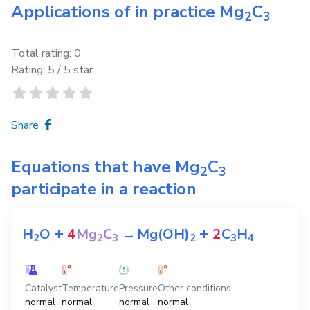
Applications of in practice
Mg
C
2
3
Total rating:
0
Rating:
5
/ 5 star
Share
Equations that have
Mg
C
2
3
participate in a reaction
+
+
H
O
4
Mg
C
→
Mg(OH)
2
C
H
2
2
3
2
3
4
Catalyst
Temperature
Pressure
Other conditions
normal
normal
normal
normal