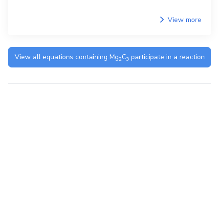
View more
View all equations containing
Mg
C
participate in a reaction
2
3