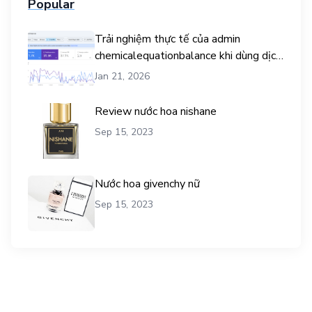
Popular
Trải nghiệm thực tế của admin
chemicalequationbalance khi dùng dịch
vụ mua traffic user
Jan 21, 2026
Review nước hoa nishane
Sep 15, 2023
Nước hoa givenchy nữ
Sep 15, 2023