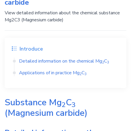
carbide
View detailed information about the chemical substance
Mg2C3 (Magnesium carbide)
Introduce
Detailed information on the chemical
Mg
C
2
3
Applications of in practice
Mg
C
2
3
Substance
Mg
C
2
3
(Magnesium carbide)