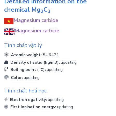
Detailed information on the
chemical
Mg
C
2
3
Magnesium carbide
Magnesium carbide
Tính chất vật lý
Atomic weight:
84.6421
Density of solid (kg/m3):
updating
Boiling point (°C):
updating
Color:
updating
Tính chất hoá học
Electron egativity:
updating
First ionisation energy:
updating